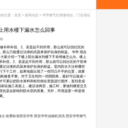
你的位置：
首页
>
新闻动态
>
华帝燃气灶维修地址，门店地址
上用水楼下漏水怎么回事
38
行修补和补偿。2、若是起不到作用，那么就可以找社区的
那么只能通过法律的武器来保护自身的权益。 华帝 现在
给大家介绍一下楼上阳台漏水到楼下不肯维修怎么办。楼上
和补偿。2、若是起不到作用，那么就可以找社区的干部来
通过法律的武器来保护自身的权益。室内防水方法有哪些
行下个工作，如果地面出现了一些凹凸不平的位置，就要
地蚝修复平整。对于卫生间内一些阴阳角，最好可以做成一
才可累以把防水浆料和粉剂倒在里面进行搅拌，直到变成
料刷在施工表面上，建议涂两层，施工时，要做到横竖交叉
境也是会影响到防水层的质量。另外，环境温度一样是很
漏_
修点
收费标准西安华帝
西安华帝油烟机清洗
西安华帝燃气