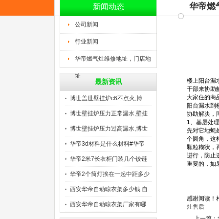
华帝燃
新闻动态
公司新闻
行业新闻
华帝燃气灶维修地址，门店地
址
楼上阳台漏
最新资讯
干部来协助
大家住的商
博世盖世壁挂炉c6不点火,博
阳台漏水到
博世壁挂炉压力正常漏水,壁挂
协助解决，
1、基层处
博世壁挂炉压力过高漏水,博世
先对它地蚝
个圆角，这
华帝3d材料是什么材料#华帝
颗粒糊状，
进行，防止
华帝2米7长衣柜门装几个铰链
重要的，如
华帝2个筒灯挨在一起中距多少
西安华帝自动晾衣架多少钱 自
感谢阅读！
西安华帝自动晾衣架厂家有哪
灶售后
上一篇：