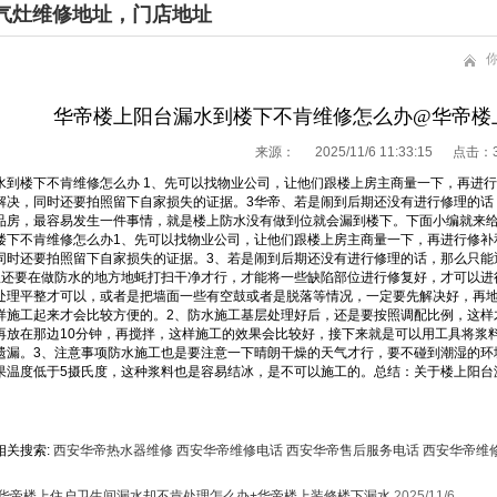
气灶维修地址，门店地址
华帝楼上阳台漏水到楼下不肯维修怎么办@华帝楼
来源：
2025/11/6 11:33:15 点击：
水到楼下不肯维修怎么办 1、先可以找物业公司，让他们跟楼上房主商量一下，再进
解决，同时还要拍照留下自家损失的证据。3华帝、若是闹到后期还没有进行修理的话，
品房，最容易发生一件事情，就是楼上防水没有做到位就会漏到楼下。下面小编就来
楼下不肯维修怎么办1、先可以找物业公司，让他们跟楼上房主商量一下，再进行修补
同时还要拍照留下自家损失的证据。3、若是闹到后期还没有进行修理的话，那么只能
理还要在做防水的地方地蚝打扫干净才行，才能将一些缺陷部位进行修复好，才可以进
处理平整才可以，或者是把墙面一些有空鼓或者是脱落等情况，一定要先解决好，再
样施工起来才会比较方便的。2、防水施工基层处理好后，还是要按照调配比例，这样
再放在那边10分钟，再搅拌，这样施工的效果会比较好，接下来就是可以用工具将浆
遗漏。3、注意事项防水施工也是要注意一下晴朗干燥的天气才行，要不碰到潮湿的环
果温度低于5摄氏度，这种浆料也是容易结冰，是不可以施工的。总结：关于楼上阳台
相关搜索:
西安华帝热水器维修
西安华帝维修电话
西安华帝售后服务电话
西安华帝维
华帝楼上住户卫生间漏水却不肯处理怎么办+华帝楼上装修楼下漏水
2025/11/6